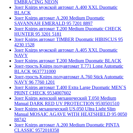
EMBRACING NEON
Зонт Knirps мужской автомат A.400 XXL Duomatic
BLACK
Зонт Knirps автомат A.200 Medium Duomatic
SAVANNAH EMERALD 95 7201 8897
Зонт Knirps автомат T.200 Medium Duomatic CHECK
HUNTER 95 3201 5181
Зонт Knirps автомат TIMBER Duomatic HIBISCUS 95
4230 1528
Зонт Knirps мужской автомат A.405 XXL Duomatic
NAVY
Зонт Knirps автомат T.200 Medium Duomatic BLACK
Зонт-трость Knirps полуавтомат T.771 Long Automatic
BLACK 9637731000
Зонт-трость Knirps полуавтомат A.760 Stick Automatic
NAVY 96 7760 1201
Зонт Knirps автомат T.400 Extra Large Duomatic MEN`S
PRINT CHECK 9534007602
Зонт Knirps женский механический T.050 Medium
Manual DARK RED UV PROTECTION 9530501510
Зонт Knirps механический US.050 Ultra Light Slim
Manual MOSAIC AGAVE WITH HEATSHIELD 95 0050
88742
Зонт Knirps автомат A.200 Medium Duomatic PINTA
CLASSIC 9572018358