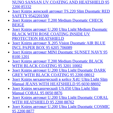
NUNO SANSAN UV COATING AND HEATSHIELD 95
2200 85332
Зонт Knirps женский автомат TS.220 Slim Duomatic RED
SAFETY 9542201500
Зонт Knirps автомат T.200 Medium Duomatic CHECK
BEIGE
Зонт Knirps автомат U.200 Ultra Light Medium Duomatic
BLACK WITH ROSE COATING INSIDE UV
PROTECTION HEATSHIELD
Зонт Knirps автомат X.205 Vision Duomatic AIR BLUE
INCL PAPER BOX 95 6205 706089
Зонт Knirps автомат MINI Duomatic SUNSET NAVY 95
8100 1201
Зонт Knirps автомат T.200 Medium Duomatic BLACK
WITH BLACK COATING 95 3201 10002
Зонт Knirps автомат U.200 Ultra Light Duomatic DARK
GREY WITH BLACK COATING 95 2200 08012
Зонт Knirps механический в кейсе X4U Ultra Light Slim
Manual JEANS WITH HEATSHIELD 95 6030 88692
Зонт Knirps механический US.050 Ultra Light Slim
Manual CORAL 95 0050 8876
Зонт Knirps автомат U.200 Ultra Light Duomatic CORAL
WITH HEATSHIELD 95 2200 88762
Зонт Knirps автомат U.200 Ultra Light Duomatic COSMIC
95 2200 8877