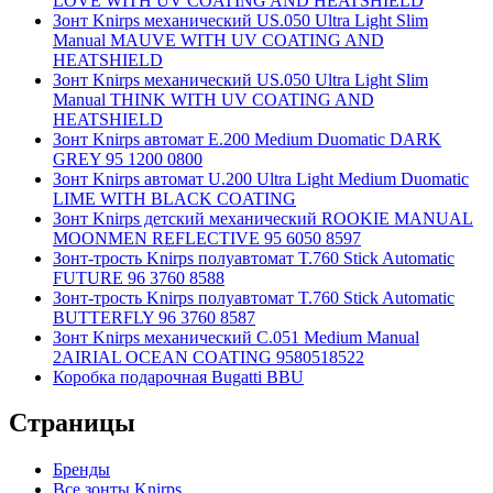
LOVE WITH UV COATING AND HEATSHIELD
Зонт Knirps механический US.050 Ultra Light Slim
Manual MAUVE WITH UV COATING AND
HEATSHIELD
Зонт Knirps механический US.050 Ultra Light Slim
Manual THINK WITH UV COATING AND
HEATSHIELD
Зонт Knirps автомат E.200 Medium Duomatic DARK
GREY 95 1200 0800
Зонт Knirps автомат U.200 Ultra Light Medium Duomatic
LIME WITH BLACK COATING
Зонт Knirps детский механический ROOKIE MANUAL
MOONMEN REFLECTIVE 95 6050 8597
Зонт-трость Knirps полуавтомат T.760 Stick Automatic
FUTURE 96 3760 8588
Зонт-трость Knirps полуавтомат T.760 Stick Automatic
BUTTERFLY 96 3760 8587
Зонт Knirps механический C.051 Medium Manual
2AIRIAL OCEAN COATING 9580518522
Коробка подарочная Bugatti BBU
Страницы
Бренды
Все зонты Knirps