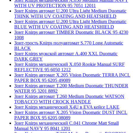
Зонт Knirps механический A.050 Medium Manual NAVY
WITH UV PROTECTION 95 7051 12011
Зонт Knirps автомат U.200 Ultra Light Medium Duomatic
THINK WITH UV COATING AND HEATSHIELD
Зонт Knirps автомат U.200 Ultra Light Medium Duomatic
BLUE WITH UV COATING AND HEATSHIELD
Зонт Knirps автомат TIMBER Duomatic BLACK 95 4230
1008
Зонт-трость Knirps полуавтомат S.770 Long Automatic
BLACK
Зонт Knirps мужской автомат A.400 XXL Duomatic
DARK GREY
Зонт Knirps механический X.050 Rookie Manual SURF
REFLECTIVE 95 6050 1212
Зонт Knirps автомат X.205 Vision Duomatic TERRA INCL
PAPER BOX 95 6205 49089
Зонт Knirps автомат T.200 Medium Duomatic THUNDER
WATER 95 3201 8892
Зонт Knirps автомат T.260 Medium Duomatic WATSON
TOBACCO WITH CROCK HANDLE
Зонт Knirps механический X4U в EVA кейсе LAKE
Зонт Knirps автомат X.205 Vision Duomatic DUST INCL
PAPER BOX 95 6205 08089
Зонт Knirps механический C.041 Chrome Matt Small
Manual NAVY 95 8041 1201