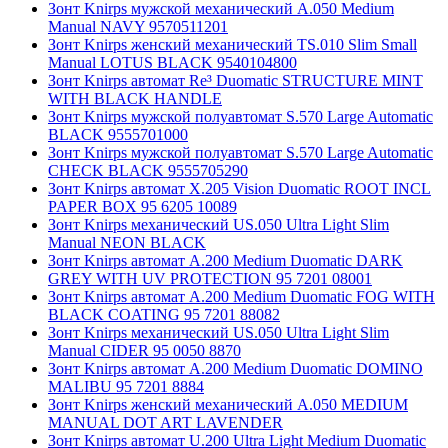
Зонт Knirps мужской механический A.050 Medium
Manual NAVY 9570511201
Зонт Knirps женский механический TS.010 Slim Small
Manual LOTUS BLACK 9540104800
Зонт Knirps автомат Re³ Duomatic STRUCTURE MINT
WITH BLACK HANDLE
Зонт Knirps мужской полуавтомат S.570 Large Automatic
BLACK 9555701000
Зонт Knirps мужской полуавтомат S.570 Large Automatic
CHECK BLACK 9555705290
Зонт Knirps автомат X.205 Vision Duomatic ROOT INCL
PAPER BOX 95 6205 10089
Зонт Knirps механический US.050 Ultra Light Slim
Manual NEON BLACK
Зонт Knirps автомат A.200 Medium Duomatic DARK
GREY WITH UV PROTECTION 95 7201 08001
Зонт Knirps автомат A.200 Medium Duomatic FOG WITH
BLACK COATING 95 7201 88082
Зонт Knirps механический US.050 Ultra Light Slim
Manual CIDER 95 0050 8870
Зонт Knirps автомат A.200 Medium Duomatic DOMINO
MALIBU 95 7201 8884
Зонт Knirps женский механический A.050 MEDIUM
MANUAL DOT ART LAVENDER
Зонт Knirps автомат U.200 Ultra Light Medium Duomatic