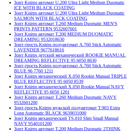
Зонт Knirps автомат U.200 Ultra Light Medium Duomatic
ICE WITH BLACK COATING
Зонт Knirps автомат U.200 Ultra Light Medium Duomatic
SALMON WITH BLACK COATING
Зонт Knirps автомат T.260 Medium Duomatic MEN'S
PRINTS PATTERN 9532607601
Зонт Knirps автомат T.200 MEDIUM DUOMATIC
DREAMING 9532018630
Зонт-трость Knirps полуавтомат A.760 Stick Automatic
LAVENDER 9677618616
Зонт Knirps детский механический ROOKIE MANUAL
DREAMING REFLECTIVE 95 6050 8630
Зонт-трость Knirps полуавтомат A.760 Stick Automatic
BLUE 96 7760 1211
Зонт Knirps механический X.050 Rookie Manual TRIPLE
BLUE REFLECTIVE 95 6050 8539
Зонт Knirps механический X.050 Rookie Manual NAVY
REFLECTIVE 95 6050 1201
Зонт Knirps автомат T.260 Medium Duomatic NAVY
9532601200
Зонт-трость Knirps мужской полуавтомат T.903 Extra
Long Automatic BLACK 9639031000
Зонт Knirps механический TS.010 Slim Small Manual
NAVY 9540101200
Зонт Knirps автомат T.200 Medium Duomatic 2THINK