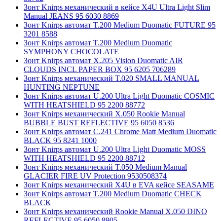
Зонт Knirps механический в кейсе X4U Ultra Light Slim
Manual JEANS 95 6030 8869
Зонт Knirps автомат T.200 Medium Duomatic FUTURE 95
3201 8588
Зонт Knirps автомат T.200 Medium Duomatic
SYMPHONY CHOCOLATE
Зонт Knirps автомат X.205 Vision Duomatic AIR
CLOUDS INCL PAPER BOX 95 6205 706289
Зонт Knirps механический T.020 SMALL MANUAL
HUNTING NEPTUNE
Зонт Knirps автомат U.200 Ultra Light Duomatic COSMIC
WITH HEATSHIELD 95 2200 88772
Зонт Knirps механический X.050 Rookie Manual
BUBBLE BUST REFLECTIVE 95 6050 8536
Зонт Knirps автомат C.241 Chrome Matt Medium Duomatic
BLACK 95 8241 1000
Зонт Knirps автомат U.200 Ultra Light Duomatic MOSS
WITH HEATSHIELD 95 2200 88712
Зонт Knirps механический T.050 Medium Manual
GLACIER FIRE UV Protection 9530508374
Зонт Knirps механический X4U в EVA кейсе SEASAME
Зонт Knirps автомат T.200 Medium Duomatic CHECK
BLACK
Зонт Knirps механический Rookie Manual X.050 DINO
REFLECTIVE 95 6050 8905