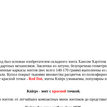
енд был основан изобретателем складного зонта Хансом Хауптом
артных механизмов. Заклепки из латуни, безупречная геометрия
енные каркасы зонтов (вес всего 140-170 грамм) выполнены из
стали. Купол покрыт тканями множества расцветок из полиэфир
 красной точки -
Red Dot
, зонты Knirps узнаваемы, популярны и
Knirps - зонт с
красной
точкой.
 зонтов: от легчайших компактных мини зонтиков до представит