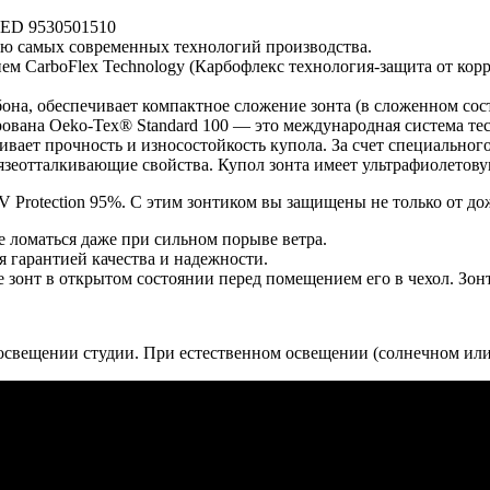
Manual
DARK
RED 9530501510
RED
ию самых современных технологий производства.
UV
ем CarboFlex Technology (Карбофлекс технология-защита от корр
PROTECTION
9530501510
она, обеспечивает компактное сложение зонта (в сложенном сос
ована Oeko-Tex® Standard 100 — это международная система те
ивает прочность и износостойкость купола. За счет специального
рязеотталкивающие свойства. Купол зонта имеет ультрафиолетову
 Protection 95%. С этим зонтиком вы защищены не только от дож
е ломаться даже при сильном порыве ветра.
я гарантией качества и надежности.
 зонт в открытом состоянии перед помещением его в чехол. Зон
свещении студии. При естественном освещении (солнечном или 