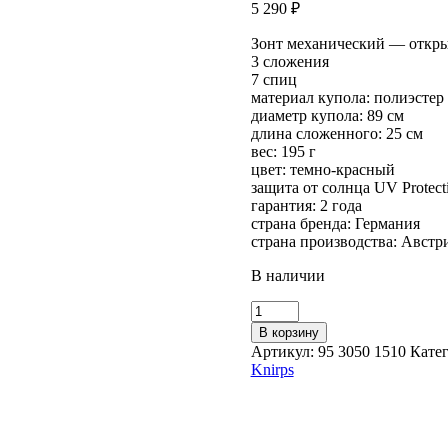
5 290
₽
Зонт механический — откры
3 сложения
7 спиц
материал купола: полиэстер
диаметр купола: 89 см
длина сложенного: 25 см
вес: 195 г
цвет: темно-красный
защита от солнца UV Protect
гарантия: 2 года
страна бренда: Германия
страна производства: Австр
В наличии
Количество
товара
В корзину
Зонт
Артикул:
95 3050 1510
Кате
Knirps
Knirps
женский
механический
T.050
Medium