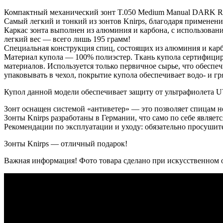
Компактный механический зонт T.050 Medium Manual DARK 
Самый легкий и тонкий из зонтов Knirps, благодаря применен
Каркас зонта выполнен из алюминия и карбона, с использовани
легкий вес — всего лишь 195 грамм!
Специальная конструкция спиц, состоящих из алюминия и карб
Материал купола — 100% полиэстер. Ткань купола сертифицир
материалов. Используется только первичное сырье, что обеспеч
упаковывать в чехол, покрытие купола обеспечивает водо- и г
Купол данной модели обеспечивает защиту от ультрафиолета UV
Зонт оснащен системой «антиветер» — это позволяет спицам н
Зонты Knirps разработаны в Германии, что само по себе являетс
Рекомендации по эксплуатации и уходу: обязательно просушите
Зонты Knirps — отличный подарок!
Важная информация! Фото товара сделано при искусственном о