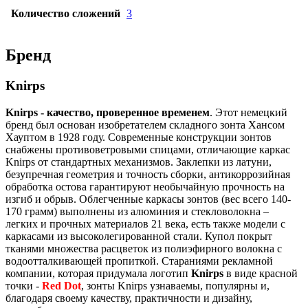
Количество сложений
3
Бренд
Knirps
Knirps - качество, проверенное временем
. Этот немецкий
бренд был основан изобретателем складного зонта Хансом
Хауптом в 1928 году. Современные конструкции зонтов
снабжены противоветровыми спицами, отличающие каркас
Knirps от стандартных механизмов. Заклепки из латуни,
безупречная геометрия и точность сборки, антикоррозийная
обработка остова гарантируют необычайную прочность на
изгиб и обрыв. Облегченные каркасы зонтов (вес всего 140-
170 грамм) выполнены из алюминия и стекловолокна –
легких и прочных материалов 21 века, есть также модели с
каркасами из высоколегированной стали. Купол покрыт
тканями множества расцветок из полиэфирного волокна с
водоотталкивающей пропиткой. Стараниями рекламной
компании, которая придумала логотип
Knirps
в виде красной
точки -
Red Dot
, зонты Knirps узнаваемы, популярны и,
благодаря своему качеству, практичности и дизайну,