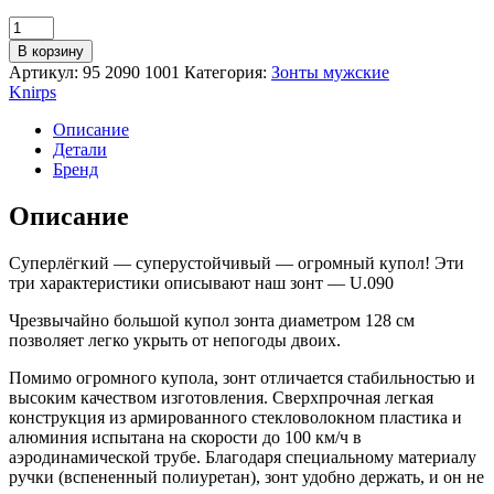
Количество
товара
В корзину
Зонт
Артикул:
95 2090 1001
Категория:
Зонты мужские
Knirps
Knirps
механический
U.090
Описание
Ultra
Детали
Light
Бренд
Manual
Compact
Описание
XXL
BLACK
Суперлёгкий — суперустойчивый — огромный купол! Эти
три характеристики описывают наш зонт — U.090
Чрезвычайно большой купол зонта диаметром 128 см
позволяет легко укрыть от непогоды двоих.
Помимо огромного купола, зонт отличается стабильностью и
высоким качеством изготовления. Сверхпрочная легкая
конструкция из армированного стекловолокном пластика и
алюминия испытана на скорости до 100 км/ч в
аэродинамической трубе. Благодаря специальному материалу
ручки (вспененный полиуретан), зонт удобно держать, и он не